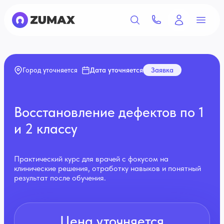
Дата уточняется
Заявка
Город уточняется
Восстановление дефектов по 1
и 2 классу
Практический курс для врачей с фокусом на
клинические решения, отработку навыков и понятный
результат после обучения.
Цена уточняется