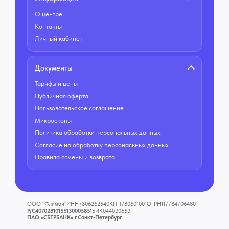
О центре
Контакты
Личный кабинет
Документы
Тарифы и цены
Публичная оферта
Пользовательское соглашение
Микроскопы
Политика обработки персональных данных
Согласие на обработку персональных данных
Правила отмены и возврата
ООО "Флимби"
ИНН
7806262540
КПП
780601001
ОГРН
1177847064801
Р/С
40702810155130005851
БИК
044030653
ПАО «СБЕРБАНК» г.Санкт-Петербург