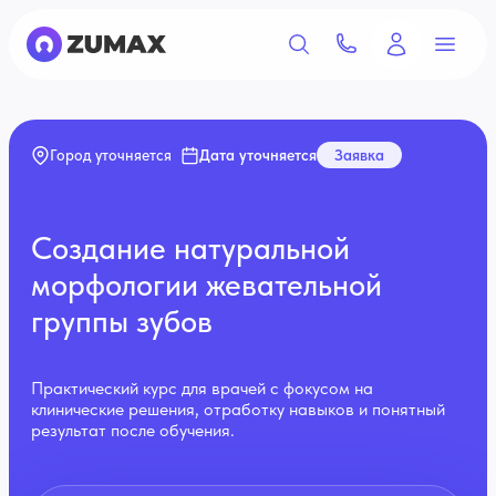
Дата уточняется
Заявка
Город уточняется
Создание натуральной
морфологии жевательной
группы зубов
Практический курс для врачей с фокусом на
клинические решения, отработку навыков и понятный
результат после обучения.