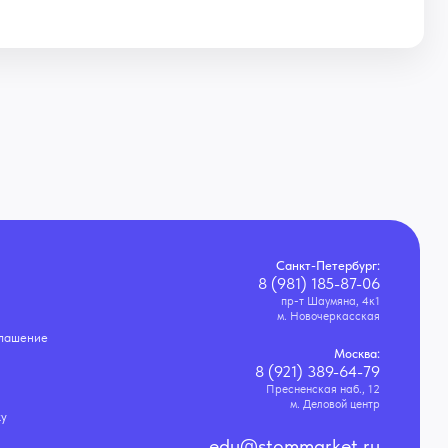
Санкт-Петербург:
8 (981) 185-87-06
пр-т Шаумяна, 4к1
м. Новочеркасская
глашение
Москва:
8 (921) 389-64-79
Пресненская наб., 12
м. Деловой центр
ку
edu@stommarket.ru